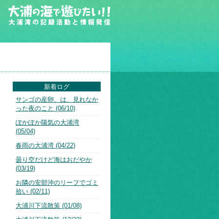
新着ログ
サンゴの産卵、は、見れなか
った夜のこと (06/10)
ぽかぽか陽気の大浦湾
(05/04)
春雨の大浦湾 (04/22)
曇り空だけど海はおだやか
(03/19)
お隣の安部沖のリーフでゴミ
拾い (02/11)
大浦川下流散策 (01/08)