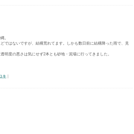
沖縄。
ほどではないですが、結構荒れてます。しかも数日前に結構降った雨で、見
透明度の悪さは気にせず2本とも砂地・泥場に行ってきました。
ロキ
|