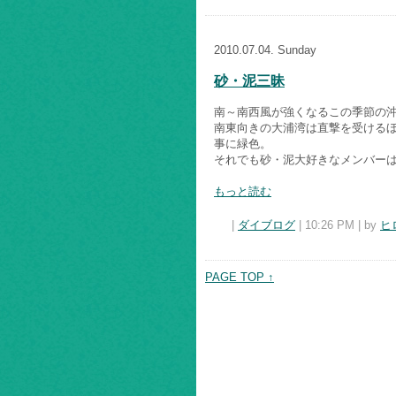
2010.07.04. Sunday
砂・泥三昧
南～南西風が強くなるこの季節の
南東向きの大浦湾は直撃を受ける
事に緑色。
それでも砂・泥大好きなメンバーは
もっと読む
|
ダイブログ
| 10:26 PM | by
ヒ
PAGE TOP ↑