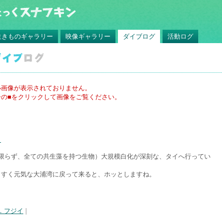
生きものギャラリー
映像ギャラリー
ダイブログ
活動ログ
小画像が表示されておりません。
の■をクリックして画像をご覧ください。
！
に限らず、全ての共生藻を持つ生物）大規模白化が深刻な、タイへ行ってい
くすく元気な大浦湾に戻って来ると、ホッとしますね。
．フジイ
|