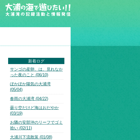
新着ログ
サンゴの産卵、は、見れなか
った夜のこと (06/10)
ぽかぽか陽気の大浦湾
(05/04)
春雨の大浦湾 (04/22)
曇り空だけど海はおだやか
(03/19)
お隣の安部沖のリーフでゴミ
拾い (02/11)
大浦川下流散策 (01/08)