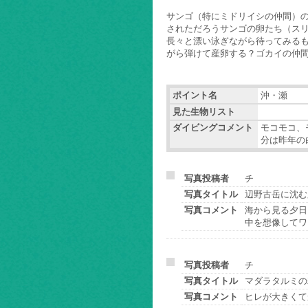
サンゴ（特にミドリイシの仲間）
されただろうサンゴの卵たち（ス
長々と漂い泳ぎながら待ってみる
がら弾けて産卵する？ゴカイの仲
ポイント名
沖・瀬
見た生物リスト
ダイビングコメント
モコモコ、
分は昨年の
写真投稿者
チ
写真タイトル
辺野古岳に沈む
写真コメント
海から見る夕日
中を想像してワ
写真投稿者
チ
写真タイトル
マダラタルミの
写真コメント
ヒレが大きくて