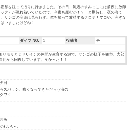
の産卵を狙って潜りに行きました。その日、漁港のすみっこには前夜に放卵
リック）が流れ着いていたので、今夜も産むか！？ と期待し、夜の海で
も、サンゴの産卵は見られず。体を振って放精するクロテナマコや、泳ぎな
間はいましたけどね！
ダイブ NO.
1
投稿者
チ
モリモリとミドリイシの仲間が生育する瀬で、サンゴの様子を観察。大部
白化から回復しています、良かった！！
夕日
もスバラシ。暗くなってきただろう海の
クワク
若魚
かわいいっ