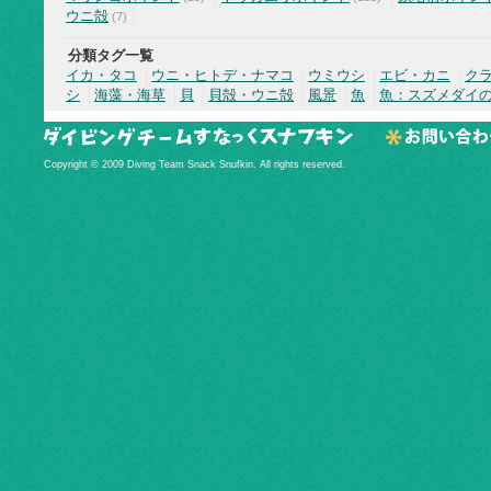
ウニ殻
(7)
分類タグ一覧
イカ・タコ
ウニ・ヒトデ・ナマコ
ウミウシ
エビ・カニ
ク
シ
海藻・海草
貝
貝殻・ウニ殻
風景
魚
魚：スズメダイ
Copyright © 2009 Diving Team Snack Snufkin. All rights reserved.