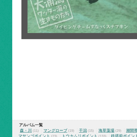
アルバム一覧
森・川
マングローブ
干潟
海草藻場
潮間
(11)
(19)
(15)
(29)
マサンゴポイント
トウカムリポイント
鉄塔前ポイン
(23)
(133)