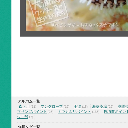
アルバム一覧
森・川
マングローブ
干潟
海草藻場
潮間
(11)
(19)
(15)
(29)
マサンゴポイント
トウカムリポイント
鉄塔前ポイン
(23)
(133)
ウニ殻
(7)
分類タグ一覧