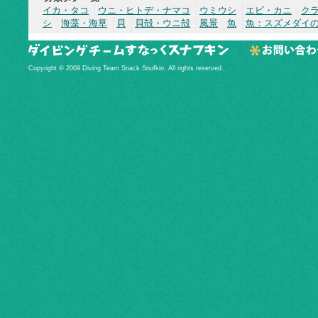
イカ・タコ
ウニ・ヒトデ・ナマコ
ウミウシ
エビ・カニ
ク
シ
海藻・海草
貝
貝殻・ウニ殻
風景
魚
魚：スズメダイ
Copyright © 2009 Diving Team Snack Snufkin. All rights reserved.